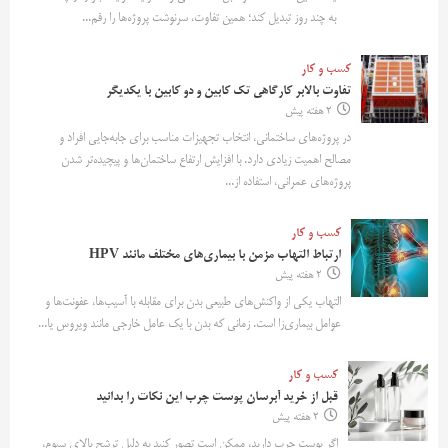
به چند روز تبدیل کند؛ همین تفاوت، سرنوشت پروژه‌ها را رقم...
کسب و کار
تفاوت بالابر کارگاهی تک کابین و دو کابین با یکدیگر
2 هفته پیش
در پروژه‌های ساختمانی، انتخاب تجهیزات مناسب برای جابه‌جایی افراد و
مصالح اهمیت زیادی دارد. با افزایش ارتفاع ساختمان‌ها و پیچیده‌تر شدن
پروژه‌های عمرانی، استفاده از...
کسب و کار
ارتباط التهاب مزمن با بیماری‌های مختلف مانند HPV
2 هفته پیش
التهاب یکی از واکنش‌های طبیعی بدن برای مقابله با آسیب‌ها، عفونت‌ها و
عوامل بیماری‌زا است. زمانی که بدن با یک عامل خارجی مانند ویروس یا...
کسب و کار
قبل از خرید آبرسان پوست چرب این نکات را بدانید
2 هفته پیش
اگر پوست چرب دارید، ممکن است تصور کنید به دلیل ترشح بالای سبوم،