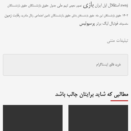
بازی
استقلال
اپل
ایران
تیم ملی
zwnj
جدول
حقوق بازنشستگان
حقوق بازنشستگان
تصویر نجومی
زمین
رقابت
حقوق بازنشستگان تامین اجتماعی
رئال مادرید
1402
حقوق بازنشستگان این ماه
حقوق بازنشستگان بانکی
پرسپولیس
فوتبال
لیگ برتر
سامسونگ
تبلیغات متنی
خرید فالور اینستاگرام
مطالبی که شاید برایتان جالب باشد