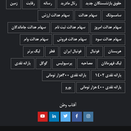
حقوق بازنشستگان جدید
رئال مادرید
رسانه
رقابت
زمین
سامسونگ
سهام عدالت
سهام عدالت ارزش
سهام عدالت امروز
سهام عدالت ثبت نام
سهام عدالت جاماندگان
سهام عدالت سود
سهام عدالت فروش
سهام عدالت وام
عربستان
فوتبال
فوتبال ایران
قطر
لیگ برتر
لیگ قهرمانان
مصاحبه
پرسپولیس
گوگل
یارانه نقدی
یارانه نقدی 1402
یارانه نقدی ۳۰۰هزار تومانی
یارانه نقدی ۴۰۰ هزار تومانی
یورو
آفتاب وطن
اینستاگرام
فیسبوک
توییتر
لینکدین
یوتیوب