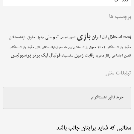
برچسب ها
بازی
استقلال
اپل
ایران
تیم ملی
حقوق بازنشستگان
zwnj
جدول
تصویر نجومی
حقوق بازنشستگان 1402
حقوق بازنشستگان
حقوق بازنشستگان این ماه
حقوق بازنشستگان بانکی
پرسپولیس
زمین
فوتبال
رقابت
لیگ برتر
تامین اجتماعی
رئال مادرید
سامسونگ
تبلیغات متنی
خرید فالور اینستاگرام
مطالبی که شاید برایتان جالب باشد