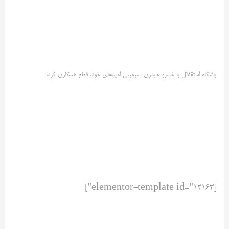
باشگاه استقلال با خسرو حیدری، سرمربی امیدهای خود، قطع همکاری کرد.
[elementor-template id="12163"]