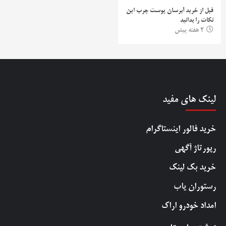
قبل از خرید آبرسان پوست چرب این
نکات را بدانید
2 هفته پیش
لینک های مفید
خرید فالور اینستاگرام
رپورتاژ آگهی
خرید بک لینک
رستوران یاب
امداد خودرو اراک