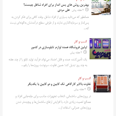
بهترین روش‌ های پس‌ انداز برای افراد شاغل چیست؟
2 هفته پیش
علی مردی
همانطور که می‌دانید بسیاری از افراد شاغل، وقت کافی برای فکر کردن به
پس‌انداز و سرمایه‌گذاری ندارند و از طرفی سطح درآمدشان به‌گونه‌ای نیست
که...
کسب و کار
اولین فروشگاه عمده لوازم تابلوسازی در کشور
2 هفته پیش
یک تأمین‌کننده عمده و قابل اعتماد می‌تواند فرآیند تولید تابلو را از چند هفته
به چند روز تبدیل کند؛ همین تفاوت، سرنوشت پروژه‌ها را رقم...
کسب و کار
تفاوت بالابر کارگاهی تک کابین و دو کابین با یکدیگر
2 هفته پیش
در پروژه‌های ساختمانی، انتخاب تجهیزات مناسب برای جابه‌جایی افراد و
مصالح اهمیت زیادی دارد. با افزایش ارتفاع ساختمان‌ها و پیچیده‌تر شدن
پروژه‌های عمرانی، استفاده از...