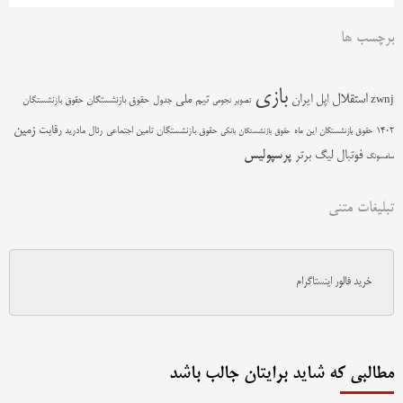
برچسب ها
بازی
استقلال
اپل
ایران
تیم ملی
zwnj
جدول
حقوق بازنشستگان
حقوق بازنشستگان
تصویر نجومی
زمین
رقابت
حقوق بازنشستگان تامین اجتماعی
رئال مادرید
1402
حقوق بازنشستگان این ماه
حقوق بازنشستگان بانکی
پرسپولیس
فوتبال
لیگ برتر
سامسونگ
تبلیغات متنی
خرید فالور اینستاگرام
مطالبی که شاید برایتان جالب باشد