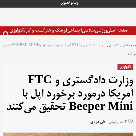
رش
ویدئو
تصویر
ه
حتوا
صفحه اصلی
ورزشی
سلامتی
اجتماعی
فرهنگ و هنر
کسب و کار
تکنولوژی
صفحه اصلی
تکنولوژی
وزارت دادگستری و FTC آمریکا درمورد برخورد اپل با BEEPER MINI تحقیق
می‌کنند
تکنولوژی
وزارت دادگستری و FTC
آمریکا درمورد برخورد اپل با
Beeper Mini تحقیق می‌کنند
3 سال پیش
علی مردی