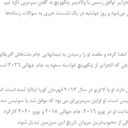
لجزایر توافق رسمی با ‌ولادیمر پتکوویچ به گفتن سرمربی تازه تیم
ایر می‌شود و روز دوشنبه در یک نشست خبری به سوالات ‌رسانه‌ها
امضا کرده و مقصد ‌او را رسیدن به نیمه‌نهایی جام ملت‌های آفریقای
2025 که در مراکش برگزار می‌شود ‌اشکار کرده است. دیگر هدفی که الجزایر از پتکو
پتکوویچ سابقه‌ای طویل در مربی‌گری در باشگاه‌ها و تیم‌های ملی دارد. او با لاتزیو در ‌سال 2013 قهرمان کوپا ایتالیا شده است. 
یس است. او اولین سرمربی‌ای می بود که موفق شد با ‌سوئیس سه
صعود پیاپی به تورنمنت‌های بزرگ را توانایی کند و سوئیس با هدایت او در ‌یورو 2016، جام جهانی 2018 و یورو 2020 کارکرد
ی از محبوب‌ترین مربیان تاریخ این سرزمین تبدیل شود. ‌