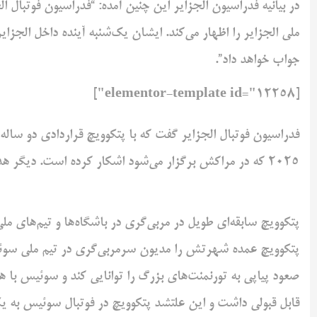
در بیانیه فدراسیون الجزایر این چنین آمده: “فدراسیون فوتبال ا
ملی الجزایر را اظهار می‌کند. ایشان ‌یک‌شنبه آینده داخل الجز
جواب خواهد داد”.‌
[elementor-template id="12258"]
فدراسیون فوتبال الجزایر گفت که با پتکوویچ قراردادی دو ساله 
پتکوویچ عمده شهرتش را مدیون ‌سرمربی‌گری در تیم ملی سوئ
قابل قبولی داشت و این علتشد ‌پتکوویچ در فوتبال سوئیس به یک