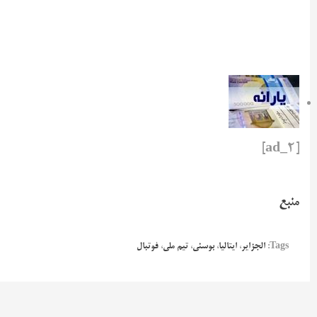
[ad_2]
منبع
Tags:
الجزایر
،
ایتالیا
،
بوسنی
،
تیم ملی
،
فوتبال