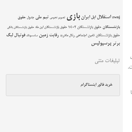
بازی
استقلال
اپل
ایران
تیم ملی
حقوق
zwnj
جدول
تصویر نجومی
بازنشستگان
حقوق بازنشستگان 1402
حقوق بازنشستگان این ماه
حقوق بازنشستگان بانکی
زمین
فوتبال
رقابت
لیگ
حقوق بازنشستگان تامین اجتماعی
رئال مادرید
سامسونگ
پرسپولیس
برتر
تبلیغات متنی
ویچ خواسته سعود به جام جهانی ‌‌2026 است.
خرید فالور اینستاگرام
اما