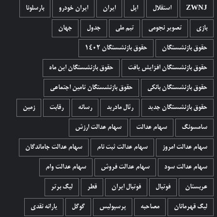
ZWNJ
استقلال
اپل
ایران
ایران خودرو
بارسلونا
بازی
تصویر نجومی
تیم ملی
جدول
جهان
حقوق بازنشستگان
حقوق بازنشستگان 1402
حقوق بازنشستگان افزایش یافت
حقوق بازنشستگان این ماه
حقوق بازنشستگان بانکی
حقوق بازنشستگان تامین اجتماعی
حقوق بازنشستگان جدید
رئال مادرید
رسانه
رقابت
زمین
سامسونگ
سهام عدالت
سهام عدالت ارزش
سهام عدالت امروز
سهام عدالت ثبت نام
سهام عدالت جاماندگان
سهام عدالت سود
سهام عدالت فروش
سهام عدالت وام
عربستان
فوتبال
فوتبال ایران
قطر
لیگ برتر
لیگ قهرمانان
مصاحبه
پرسپولیس
گوگل
یارانه نقدی