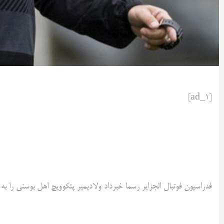
[ad_1]
فدراسیون فوتبال الجزایر رسما خبرداد ولادیمیر پتکوویچ اهل بوسنی را به 