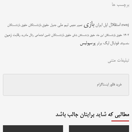
برچسب ها
بازی
استقلال
اپل
ایران
تیم ملی
zwnj
جدول
حقوق بازنشستگان
حقوق بازنشستگان
تصویر نجومی
زمین
رقابت
حقوق بازنشستگان تامین اجتماعی
رئال مادرید
1402
حقوق بازنشستگان این ماه
حقوق بازنشستگان بانکی
پرسپولیس
فوتبال
لیگ برتر
سامسونگ
تبلیغات متنی
خرید فالور اینستاگرام
مطالبی که شاید برایتان جالب باشد