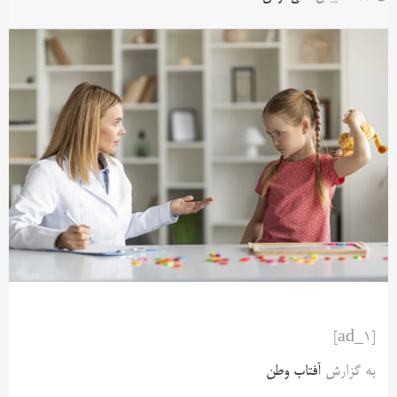
[ad_1]
به گزارش
آفتاب وطن