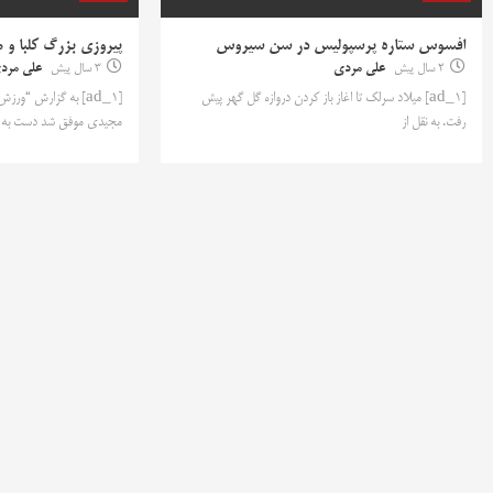
افسوس ستاره پرسپولیس در سن سیروس
پیروزی بزرگ کلبا و م
2 سال پیش
علی مردی
3 سال پیش
علی مرد
[ad_1] میلاد سرلک تا اغاز باز کردن دروازه گل گهر پیش
[ad_1] به گزارش “ورز
رفت. به نقل از
مجیدی موفق شد دست به