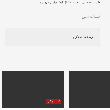
زمین
پرسپولیس
رقابت
فوتبال
لیگ برتر
مادرید
سامسونگ
تبلیغات متنی
خرید فالور اینستاگرام
کسب و کار