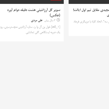
جیدی مقابل تیم اول ایالت!
سوپر گل آرژانتینی هشت دقیقه دوام آورد
ی
(عکس)
3 سال پیش
علی مردی
ش سه”، اتحاد کلباء با مربیگری فرهاد
[ad_1] خول ین آل وا رز، ستاره آرژانتینی منچسترسیتی، رو
یک ضربه ایستگاهی گلی تماشایی