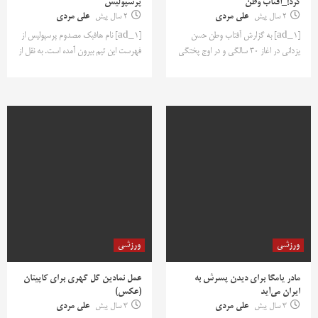
کرد!_آفتاب وطن
پرسپولیس
2 سال پیش
علی مردی
2 سال پیش
علی مردی
[ad_1] به گزارش آفتاب وطن حسن
[ad_1] نام هافبک مصدوم پرسپولیس از
یزدانی در اغاز 30 سالگی و در اوج پختگی
فهرست این تیم بیرون آمده است. به نقل از
ورزشی
ورزشی
مادر یامگا برای دیدن پسرش به
عمل نمادین گل گهری برای کاپیتان
ایران می‌آید
(عکس)
3 سال پیش
علی مردی
3 سال پیش
علی مردی