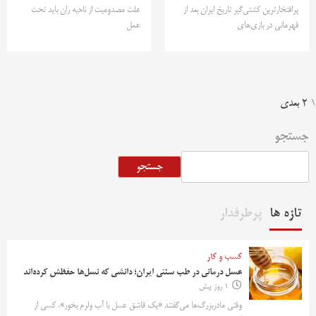
پرافتخارترین کشتی‌گیر تاریخ ایران بعد از
علت مصدومیت از ناحیه ران باید تحت
قهرمانی در بازی‌های
عمل
فحه‌بندی
1
2
بعدی
وشته‌ها
جستجو
جستجو
تازه ها
پرطرفدار
کسب و کار
عسل درمانی در طب سنتی ایران؛ دانشی که نسل‌ها حفظش کرده‌اند
1 روز پیش
وقتی مادربزرگ‌ها می‌گفتند «یک قاشق عسل با آب ولرم بخور»، کسی از