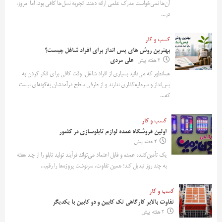
آن‌ها نمی‌خواست مدرک علمی ارائه دهند. تجربه نسل‌ها کافی بود. اما امروز،
در...
کسب و کار
بهترین روش‌ های پس‌ انداز برای افراد شاغل چیست؟
2 هفته پیش
علی مردی
همانطور که می‌دانید بسیاری از افراد شاغل، وقت کافی برای فکر کردن به
پس‌انداز و سرمایه‌گذاری ندارند و از طرفی سطح درآمدشان به‌گونه‌ای نیست
که...
کسب و کار
اولین فروشگاه عمده لوازم تابلوسازی در کشور
2 هفته پیش
یک تأمین‌کننده عمده و قابل اعتماد می‌تواند فرآیند تولید تابلو را از چند هفته
به چند روز تبدیل کند؛ همین تفاوت، سرنوشت پروژه‌ها را رقم...
کسب و کار
تفاوت بالابر کارگاهی تک کابین و دو کابین با یکدیگر
2 هفته پیش