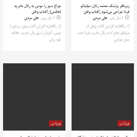
زیرنظر پزشک معتمد رئال: میلیتائو
چراغ سبز را موس به رئال مادرید
فردا جراحی می‌شود_آفتاب وطن
(عکس)_آفتاب وطن
2 سال پیش
علی مردی
2 سال پیش
علی مردی
[ad_1] به گزارش آفتاب وطن ادر
[ad_1] به گزارش آفتاب وطن سرخیو را
میلیتائو، دفاع کننده رئال مادرید، فردا تحت
موس،‌ کاپیتان اسبق رئال مادرید، علاقه
عمل جراحی
خود برای
ورزشی
ورزشی