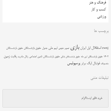
فرهنگ و هنر
کسب و کار
ورزشی
برچسب ها
بازی
استقلال
اپل
ایران
تیم ملی
zwnj
جدول
حقوق بازنشستگان
حقوق بازنشستگان
تصویر نجومی
زمین
رقابت
حقوق بازنشستگان تامین اجتماعی
رئال مادرید
1402
حقوق بازنشستگان این ماه
حقوق بازنشستگان بانکی
پرسپولیس
فوتبال
لیگ برتر
سامسونگ
تبلیغات متنی
خرید فالور اینستاگرام