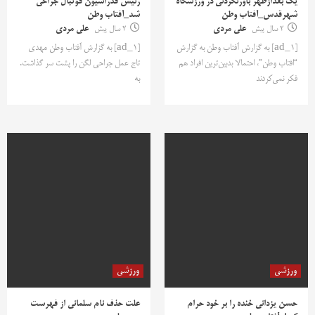
یک بعدازظهر باورنکردنی در ورزشگاه
رئیس فدراسیون فوتبال جراحی
شهرقدس_آفتاب وطن
شد_آفتاب وطن
2 سال پیش
علی مردی
2 سال پیش
علی مردی
[ad_1] به گزارش آفتاب وطن به گزارش
[ad_1] به گزارش آفتاب وطن مهدی
“افتاب وطن”، احتمالا بدبین‌ترین افراد هم
تاج عمل جراحی لگن را پشت سر گذاشت.
فکر نمی‌کردند
به
ورزشی
ورزشی
حسن یزدانی خنده را بر خود حرام
علت حذف نام سلمانی از فهرست