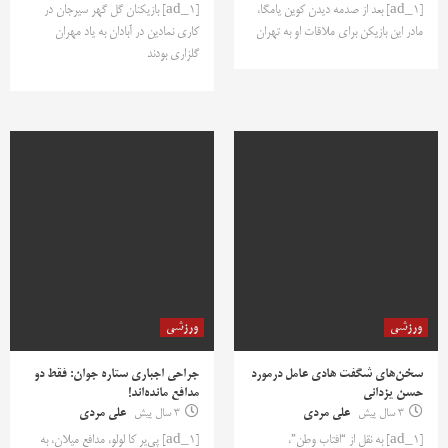
[ad_1] بعد از صدمه دیدن کوین یامگا،
[ad_1] بازیکنان گل گهر سیرجان در
مادر این بازیکن برای ملاقات او به تهران
کاری نمادین در آبادان به یاد مهران
گلزاری بودند
ورزشی
ورزشی
سخن‌های شگفت هادی عامل درمورد
جراحی اجباری ستاره جوان: فقط دو
حسن یزدانی
مدافع مانده‌اند!
3 سال پیش
علی مردی
3 سال پیش
علی مردی
[ad_1] به نقل از “افتاب وطن”،
[ad_1] پی‌یر کا لولو، مدافع میلان، به