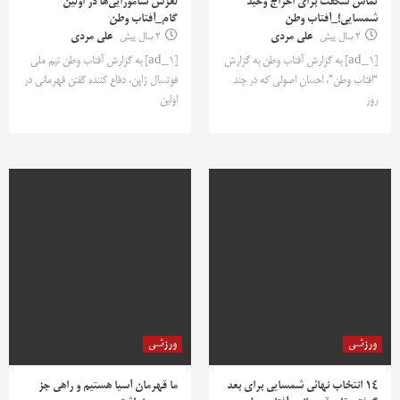
تماس شگفت برای اخراج وحید
لغزش سامورایی‌ها در اولین
شمسایی!_آفتاب وطن
گام_آفتاب وطن
2 سال پیش
علی مردی
2 سال پیش
علی مردی
[ad_1] به گزارش آفتاب وطن به گزارش
[ad_1] به گزارش آفتاب وطن تیم ملی
“افتاب وطن”، احسان اصولی که در چند
فوتسال ژاپن، دفاع کننده گفتن قهرمانی در
روز
اولین
ورزشی
ورزشی
14 انتخاب نهائی شمسایی برای بعد
ما قهرمان آسیا هستیم و راهی جز