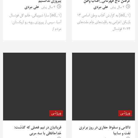
گرفتن تاج قهرمانی_آفتاب وطن
پیروزی نداشتیم
2 سال پیش
علی مردی
3 سال پیش
علی مردی
[ad_1] به گزارش آفتاب وطن اسامی 14
[ad_1] سارا شیربیگی، خانم گل فوتسال
بازیکن اعزامی به رقابت‌های جام ملت‌های
آسیا، سپس از پیروزی روبه رو ازبکستان:
2024 فوتسال
مردم از
ورزشی
ورزشی
ناکامی و سقوط حفاری در روز برتری
قربانیان در نیم فصلی که گذشت:
نفت و سایپا
خداحافظی با سه مربی