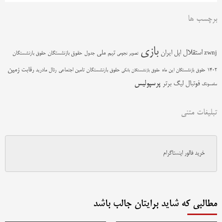
برچسب ها
بازی
استقلال
اپل
ایران
تیم ملی
zwnj
جدول
حقوق بازنشستگان
حقوق بازنشستگان
تصویر نجومی
زمین
رقابت
حقوق بازنشستگان تامین اجتماعی
رئال مادرید
1402
حقوق بازنشستگان این ماه
حقوق بازنشستگان بانکی
پرسپولیس
فوتبال
لیگ برتر
سامسونگ
تبلیغات متنی
خرید فالور اینستاگرام
مطالبی که شاید برایتان جالب باشد