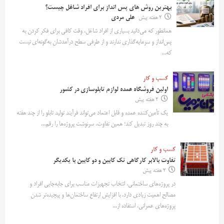
بهترین روش‌ های پس‌ انداز برای افراد شاغل چیست؟
2 هفته پیش
علی مردی
همانطور که می‌دانید بسیاری از افراد شاغل، وقت کافی برای فکر کردن به
پس‌انداز و سرمایه‌گذاری ندارند و از طرفی سطح درآمدشان به‌گونه‌ای نیست
که...
کسب و کار
اولین فروشگاه عمده لوازم تابلوسازی در کشور
2 هفته پیش
یک تأمین‌کننده عمده و قابل اعتماد می‌تواند فرآیند تولید تابلو را از چند هفته
به چند روز تبدیل کند؛ همین تفاوت، سرنوشت پروژه‌ها را رقم...
کسب و کار
تفاوت بالابر کارگاهی تک کابین و دو کابین با یکدیگر
2 هفته پیش
در پروژه‌های ساختمانی، انتخاب تجهیزات مناسب برای جابه‌جایی افراد و
مصالح اهمیت زیادی دارد. با افزایش ارتفاع ساختمان‌ها و پیچیده‌تر شدن
پروژه‌های عمرانی، استفاده از...