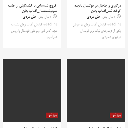
درگیری و جنجال در فوتسال نادیده
خروج شمسایی با خشمگینی از جلسه
گرفته شد_آفتاب وطن
سرنوشت‌ساز_آفتاب وطن
2 سال پیش
علی مردی
2 سال پیش
علی مردی
[ad_1] به گزارش آفتاب وطن در جریان
[ad_1] به گزارش آفتاب وطن نشست
یکی از دیدارهای لیگ برتر فوتسال
مهم کادر فنی تیم ملی فوتسال با رئیس
درگیری شدیدی
فدراسیون
ورزشی
ورزشی