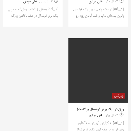
3 سال پیش
علی مردی
3 سال پیش
علی مردی
[ad_1] در هفته پنجم سوپر لیگ فوتسال
[ad_1] به نقل از “افتاب وطن” سه مربی
بانوان تیم‌های سایپا و نفت آبادان روبه رو
لیگ برتر فوتسال در صف ناکامان بزرگ
ورزشی
ورق در لیگ برتر فوتسال برگشت!
3 سال پیش
علی مردی
[ad_1] به گزارش “ورزش سه” نتایج
رقم خورده در هفته نهم لیگ‌برتر فوتسال