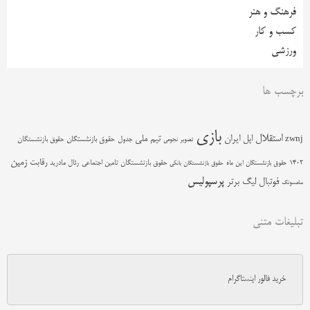
فرهنگ و هنر
کسب و کار
ورزشی
برچسب ها
بازی
استقلال
اپل
ایران
تیم ملی
zwnj
جدول
حقوق بازنشستگان
حقوق بازنشستگان
تصویر نجومی
زمین
رقابت
حقوق بازنشستگان تامین اجتماعی
رئال مادرید
1402
حقوق بازنشستگان این ماه
حقوق بازنشستگان بانکی
پرسپولیس
فوتبال
لیگ برتر
سامسونگ
تبلیغات متنی
خرید فالور اینستاگرام