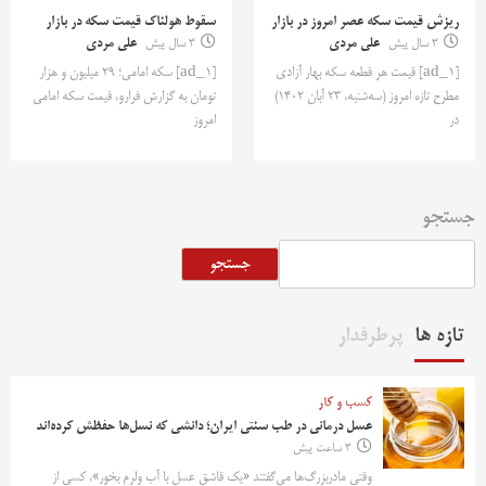
ریزش قیمت سکه عصر امروز در بازار
سقوط هولناک قیمت سکه در بازار
3 سال پیش
علی مردی
3 سال پیش
علی مردی
[ad_1] قیمت هر قطعه سکه بهار آزادی
[ad_1] سکه امامی؛ ۲۹ میلیون و هزار
مطرح تازه امروز (سه‌شنبه، ۲۳ آبان ۱۴۰۲)
تومان به گزارش فرارو، قیمت سکه امامی
در
امروز
جستجو
جستجو
تازه ها
پرطرفدار
کسب و کار
عسل درمانی در طب سنتی ایران؛ دانشی که نسل‌ها حفظش کرده‌اند
3 ساعت پیش
وقتی مادربزرگ‌ها می‌گفتند «یک قاشق عسل با آب ولرم بخور»، کسی از