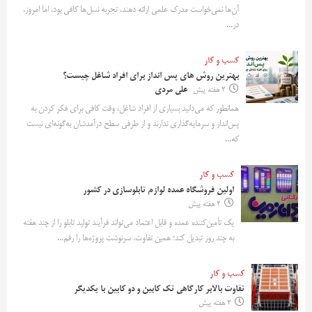
آن‌ها نمی‌خواست مدرک علمی ارائه دهند. تجربه نسل‌ها کافی بود. اما امروز،
در...
کسب و کار
بهترین روش‌ های پس‌ انداز برای افراد شاغل چیست؟
2 هفته پیش
علی مردی
همانطور که می‌دانید بسیاری از افراد شاغل، وقت کافی برای فکر کردن به
پس‌انداز و سرمایه‌گذاری ندارند و از طرفی سطح درآمدشان به‌گونه‌ای نیست
که...
کسب و کار
اولین فروشگاه عمده لوازم تابلوسازی در کشور
2 هفته پیش
یک تأمین‌کننده عمده و قابل اعتماد می‌تواند فرآیند تولید تابلو را از چند هفته
به چند روز تبدیل کند؛ همین تفاوت، سرنوشت پروژه‌ها را رقم...
کسب و کار
تفاوت بالابر کارگاهی تک کابین و دو کابین با یکدیگر
2 هفته پیش