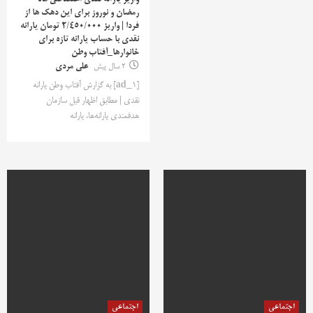
واریز یارانه نقدی اختصاصی ماه
رمضان و نوروز برای این دهک ها از
فردا | واریز 2/450/000 تومان یارانه
نقدی با حساب یارانه تازه برای
خانوارها_آفتاب وطن
2 سال پیش
علی مردی
[ad_1] به گزارش آفتاب وطن یارانه
نقدی | مطابق اظهار قبل سازمان
هدفمندی یارانه‌ها، یارانه
اجتماعی
اجتماعی