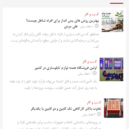
کسب و کار
بهترین روش‌ های پس‌ انداز برای افراد شاغل چیست؟
1 هفته پیش
علی مردی
همانطور که می‌دانید بسیاری از افراد شاغل، وقت کافی برای فکر کردن به
پس‌انداز و سرمایه‌گذاری ندارند و از طرفی سطح درآمدشان به‌گونه‌ای نیست
که...
کسب و کار
اولین فروشگاه عمده لوازم تابلوسازی در کشور
1 هفته پیش
یک تأمین‌کننده عمده و قابل اعتماد می‌تواند فرآیند تولید تابلو را از چند هفته
به چند روز تبدیل کند؛ همین تفاوت، سرنوشت پروژه‌ها را رقم...
کسب و کار
تفاوت بالابر کارگاهی تک کابین و دو کابین با یکدیگر
2 هفته پیش
در پروژه‌های ساختمانی، انتخاب تجهیزات مناسب برای جابه‌جایی افراد و
مصالح اهمیت زیادی دارد. با افزایش ارتفاع ساختمان‌ها و پیچیده‌تر شدن