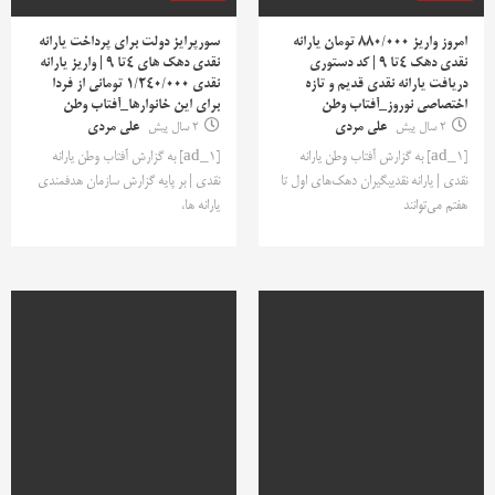
امروز واریز 880/000 تومان یارانه
سورپرایز دولت برای پرداخت یارانه
نقدی دهک 4تا 9 | کد دستوری
نقدی دهک های 4تا 9 | واریز یارانه
دریافت یارانه نقدی قدیم و تازه
نقدی ۱/۲۴۰/۰۰۰ تومانی از فردا
اختصاصی نوروز_آفتاب وطن
برای این خانوارها_آفتاب وطن
2 سال پیش
علی مردی
2 سال پیش
علی مردی
[ad_1] به گزارش آفتاب وطن یارانه
[ad_1] به گزارش آفتاب وطن یارانه
نقدی | یارانه نقدیبگیران دهک‌های اول تا
نقدی | بر پایه گزارش سازمان هدفمندی
هفتم می‌توانند
یارانه ها،