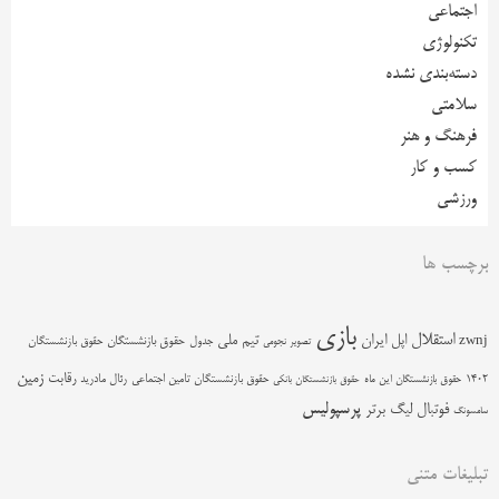
اجتماعی
تکنولوژی
دسته‌بندی نشده
سلامتی
فرهنگ و هنر
کسب و کار
ورزشی
برچسب ها
بازی
استقلال
اپل
ایران
تیم ملی
zwnj
جدول
حقوق بازنشستگان
حقوق بازنشستگان
تصویر نجومی
زمین
رقابت
حقوق بازنشستگان تامین اجتماعی
رئال مادرید
1402
حقوق بازنشستگان این ماه
حقوق بازنشستگان بانکی
پرسپولیس
فوتبال
لیگ برتر
سامسونگ
تبلیغات متنی