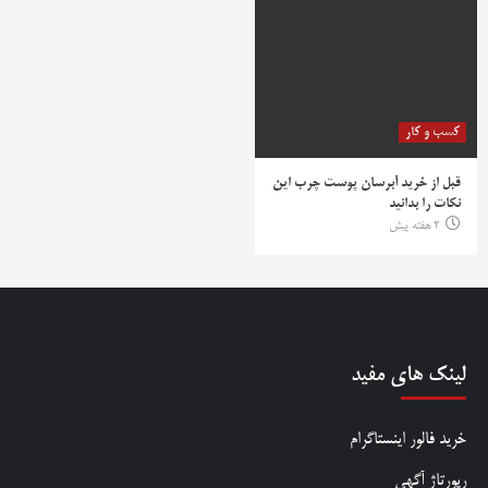
کسب و کار
قبل از خرید آبرسان پوست چرب این
نکات را بدانید
2 هفته پیش
لینک های مفید
خرید فالور اینستاگرام
رپورتاژ آگهی