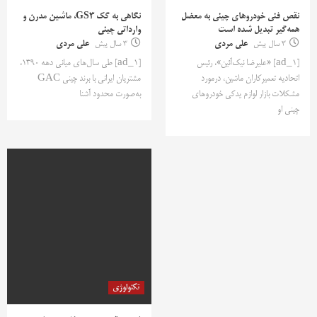
نقص فنی خودروهای چینی به معضل
نگاهی به گک GS3، ماشین مدرن و
همه‌گیر تبدیل شده است
وارداتی چینی
3 سال پیش
علی مردی
3 سال پیش
علی مردی
[ad_1] «علیرضا نیک‌آئین»، رئیس
[ad_1] طی سال‌های میانی دهه 1390،
اتحادیه تعمیرکاران ماشین، درمورد
مشتریان ایرانی با برند چینی GAC
مشکلات بازار لوازم یدکی خودروهای
به‌صورت محدود آشنا
چینی او
تکنولوژی