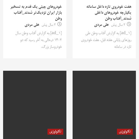
هفت خودروی تازه داخل سامانه
خودروهای چینی یک قدم به تسخیر
یکپارچه خودروهای داخلی
بازار ایران نزدیک‌تر شدند_آفتاب
شدند_آفتاب وطن
وطن
2 سال پیش
علی مردی
2 سال پیش
علی مردی
[ad_1] به گزارش آفتاب وطن طی
[ad_1] به گزارش آفتاب وطن سال
روزهای پایانی هفته قبل، هفت خودروی
1402 درحالی به آخر رسید که دو
تازه در سامانه
خودروساز بزرگ،
تکنولوژی
تکنولوژی