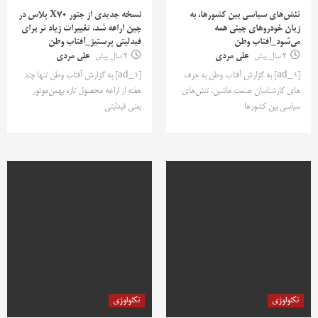
تنش‌های سیاسی بین کشورها، به
نسخه جدیدی از جتور X70 پلاس در
زیان خودروهای چینی همه
چین اراعه شد، تغییرات زیاد تر برای
می‌شود_آفتاب وطن
فیدلیتی پرستیژ_آفتاب وطن
2 سال پیش
علی مردی
2 سال پیش
علی مردی
[ad_1] به گزارش آفتاب وطن به حرف
[ad_1] به گزارش آفتاب وطن تنها چند
های کارشناسان صنعت ماشین، تنش‌های
هفته از اراعه محصول تازه بهمن‌موتور
سیاسی بین کشورها
یعنی فیدلیتی
تکنولوژی
تکنولوژی