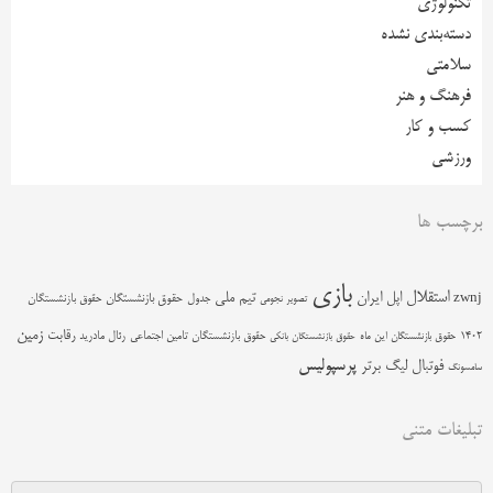
تکنولوژی
دسته‌بندی نشده
سلامتی
فرهنگ و هنر
کسب و کار
ورزشی
برچسب ها
بازی
استقلال
اپل
ایران
تیم ملی
zwnj
جدول
حقوق بازنشستگان
حقوق بازنشستگان
تصویر نجومی
زمین
رقابت
حقوق بازنشستگان تامین اجتماعی
رئال مادرید
1402
حقوق بازنشستگان این ماه
حقوق بازنشستگان بانکی
پرسپولیس
فوتبال
لیگ برتر
سامسونگ
تبلیغات متنی