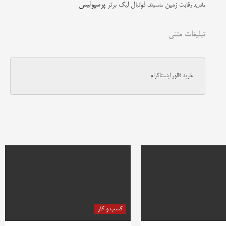
زمین
پرسپولیس
رقابت
فوتبال
لیگ برتر
مادرید
سامسونگ
تبلیغات متنی
خرید فالور اینستاگرام
کسب و کار