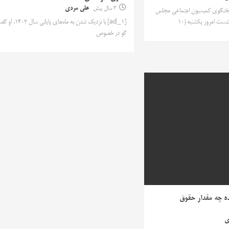
3 سال پیش
علی مردی
زی سخنگوی کمیسیون اجتماعی مجلس
ست امروز یکشنبه (10
[ad_1] با نزدیک شدن به ماه‌های پایانی 
گو در خصوص
ده چه مقدار حقوق
ی