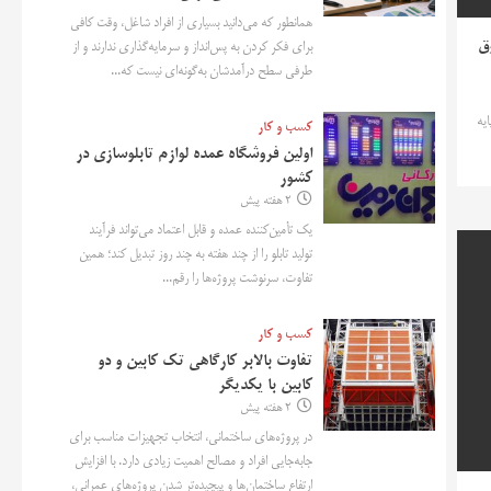
همانطور که می‌دانید بسیاری از افراد شاغل، وقت کافی
وق
برای فکر کردن به پس‌انداز و سرمایه‌گذاری ندارند و از
طرفی سطح درآمدشان به‌گونه‌ای نیست که...
ایه
کسب و کار
اولین فروشگاه عمده لوازم تابلوسازی در
کشور
2 هفته پیش
یک تأمین‌کننده عمده و قابل اعتماد می‌تواند فرآیند
تولید تابلو را از چند هفته به چند روز تبدیل کند؛ همین
تفاوت، سرنوشت پروژه‌ها را رقم...
کسب و کار
تفاوت بالابر کارگاهی تک کابین و دو
کابین با یکدیگر
2 هفته پیش
در پروژه‌های ساختمانی، انتخاب تجهیزات مناسب برای
جابه‌جایی افراد و مصالح اهمیت زیادی دارد. با افزایش
ارتفاع ساختمان‌ها و پیچیده‌تر شدن پروژه‌های عمرانی،