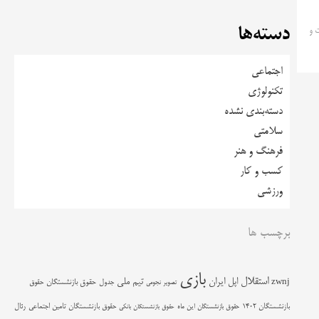
دسته‌ها
سال ۱۴۰۲، او گفت و
اجتماعی
تکنولوژی
دسته‌بندی نشده
سلامتی
فرهنگ و هنر
کسب و کار
ورزشی
برچسب ها
بازی
استقلال
اپل
ایران
تیم ملی
zwnj
جدول
حقوق بازنشستگان
حقوق
تصویر نجومی
حقوق بازنشستگان تامین اجتماعی
رئال
بازنشستگان 1402
حقوق بازنشستگان این ماه
حقوق بازنشستگان بانکی