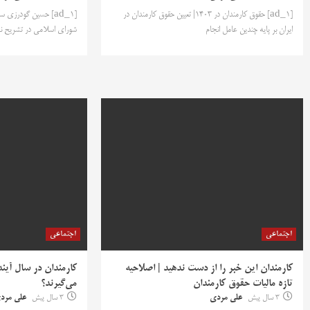
[ad_1] حقوق کارمندان در 1403| تعیین حقوق کارمندان در
[ad_1] حسین گودر
ایران بر پایه چندین عامل انجام
شورای اسلامی در تشریح نش
اجتماعی
اجتماعی
کارمندان این خبر را از دست ندهید | اصلاحیه
کارمندان در سال آین
تازه مالیات حقوق کارمندان
می‌گیرند؟
3 سال پیش
علی مردی
3 سال پیش
علی مرد