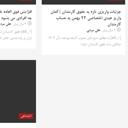
جزئیات واریزی تازه به حقوق کارمندان | گمان
افزایش فوق العاده 
واریز عیدی اختصاصی ۲۲ بهمن به حساب
چه افرادی می بشود 
کارمندان
3 سال پیش
علی مرد
3 سال پیش
علی مردی
[ad_1] به مطابق منبع های مصوب لایحه بودجه سال ۱۴۰۳،
ایران بر پایه چندین عامل ان
میانگین رشد حقوق کارمندان دولت
اجتماعی