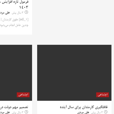
فرمول تازه افزایش ح
1403
3 سال پیش
علی مرد
[ad_1] حقوق کارمندان 
چندین عامل انجام می‌بشود
اجتماعی
اجتماعی
غافلگیری کارمندان برای سال آینده
تصمیم مهم دولت درم
3 سال پیش
علی مردی
3 سال پیش
علی مرد